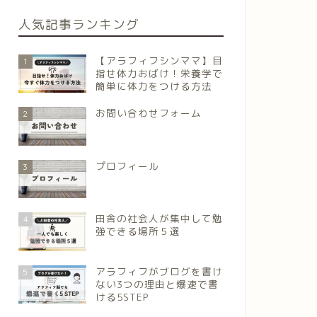
人気記事ランキング
【アラフィフシンママ】目
1
指せ体力おばけ！栄養学で
簡単に体力をつける方法
お問い合わせフォーム
2
プロフィール
3
田舎の社会人が集中して勉
4
強できる場所５選
アラフィフがブログを書け
5
ない3つの理由と爆速で書
ける5STEP