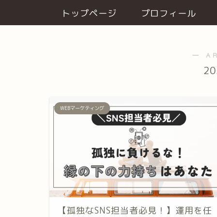
トップページ
プロフィール
― A
2
WEBマーケティング
【孤独なSNS担当者必見！】運用を任