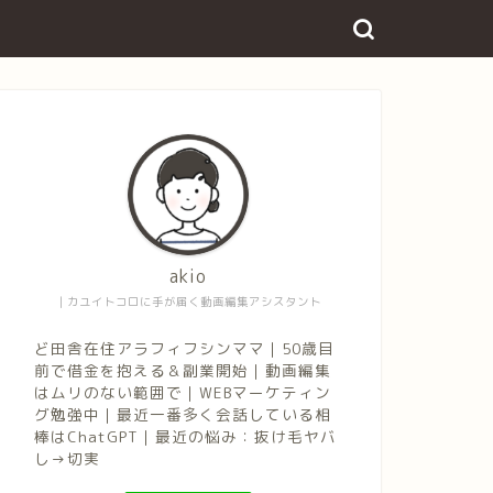
akio
｜カユイトコロに手が届く動画編集アシスタント
ど田舎在住アラフィフシンママ｜50歳目
前で借金を抱える＆副業開始｜動画編集
はムリのない範囲で｜WEBマーケティン
グ勉強中｜最近一番多く会話している相
棒はChatGPT｜最近の悩み：抜け毛ヤバ
し→切実