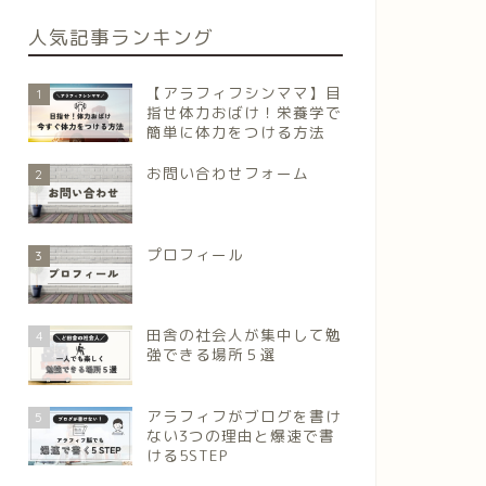
人気記事ランキング
【アラフィフシンママ】目
1
指せ体力おばけ！栄養学で
簡単に体力をつける方法
お問い合わせフォーム
2
プロフィール
3
田舎の社会人が集中して勉
4
強できる場所５選
アラフィフがブログを書け
5
ない3つの理由と爆速で書
ける5STEP